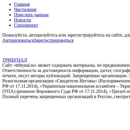
Главная
Чистилище
Прислать данные
Новости
Спецпроект
Пожалуйста, авторизуйтесь или зарегистрируйтесь на сайте, дл
Авторизоваться
Зарегистрироваться
ТРИБУНАЛ
Сайт «tribynal.ru» может содержать материалы, не предназначе
Ответственность за достоверность информации, цитат, географ
печати, несут авторы публикаций. Запрещенные организации. 
Религиозная организация «Свидетели Иеговы» (Распоряжением
РФ от 17.11.2014), «Украинская национальная ассамблея – Ук
(УПА) (решение Верховного Суда РФ от 17.11.2014), «Тризуб и
Полный перечень запрещенных организаций в России, смотрит