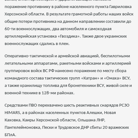
поражение противнику в районе населенного пункта Гавриловка
Херсонской области. В результате грамотной работы наших войск
общие потери противника на данном направлении составили до
60-ти военнослужащих, два автомобиля и самоходная
артиллерийская установка «Гвоздика». Также двое украинских
военнослужащих сдались в плен.
Оперативно-тактической и армейской авиацией, беспилотными
летательными аппаратами, ракетными войсками и артиллерией
группировок войск ВС РФ нанесено поражение по месту сбора
командного состава тактических групп «Катран» и «Омаха» ВСУ,
а также хранилищу топлива для бронетехники ВСУ, живой силе и
военной технике в 128-ми районах.
Средствами ПВО перехвачено шесть реактивных снарядов РСЗО
HIMARS, а в районах населенных пунктов Алешки, Новая
Каховка, Каиры Херсонской области, Ольшана ЛНР,
Пантелеймоновка, Пески и Трудовское ДНР сбиты 20 вражеских
БПлА.