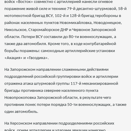
войск «Восток» совместно с артиллерией нанесли огневое
поражение живой силе и технике 79-й десантно-штурмовой, 58-й
мотопехотной бригад ВСУ, 102-й и 128-й бригад теробороны в
районах населенных пунктов Новомихайловка, Новодонецкое,
Никольское, Старомайорское ДНР и Червоное Запорожской
области. Потери ВСУ составили до 80-ти военнослужащих, а
также два автомобиля. Кроме того, в ходе контрбатарейной
борьбы поражены: самоходные артиллерийские установки
«Акация» и «Гвоздика».
На Запорожском направлении слаженными действиями
подразделений российской группировки войск и артиллерии
отражена атака штурмовой группы 117-й механизированной
бригады противника севернее населенного пункта
Новопрокоповка Запорожской области, в результате чего
противник понес потери порядка 50-ти военнослужащих, а также
один автомобиль.
На Херсонском направлении подразделениями российских
войск, огнем артиллерии и ударами авиации нанесено