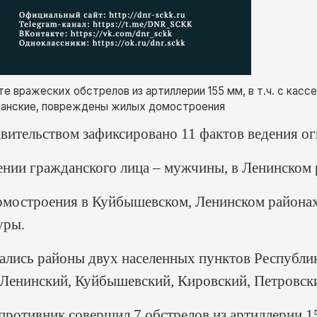
те вражеских обстрелов из артиллерии 155 мм, в т.ч. с касс
данские, повреждены жилых домостроения
авительством зафиксировано 11 фактов ведения о
ении гражданского лица – мужчины, в Ленинском 
остроения в Куйбышевском, Ленинском районах 
уры.
ались районы двух населенных пунктов Республи
 (Ленинский, Куйбышевский, Кировский, Петровск
ротивник совершил 7 обстрелов из артиллерии 155