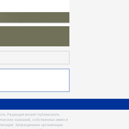
ость. Редакция может публиковать
ических названий, собственных имен и
бликаций. Запрещенные организации.