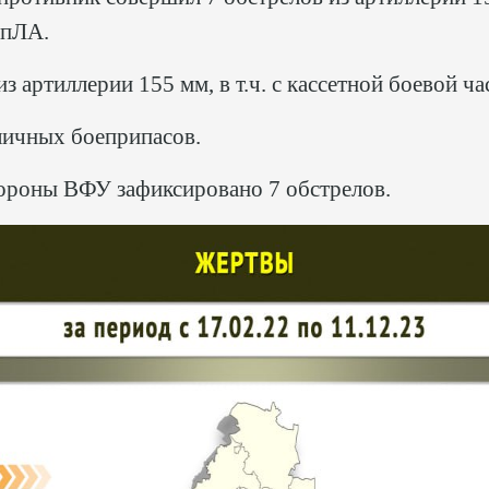
БпЛА.
з артиллерии 155 мм, в т.ч. с кассетной боевой ча
личных боеприпасов.
ороны ВФУ зафиксировано 7 обстрелов.