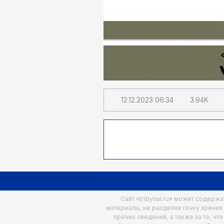
12.12.2023
06:34
3.94K
Сайт «tribynal.ru» может содерж
материалы, не разделяя точку зрения
прочих сведений, а также за то, ч