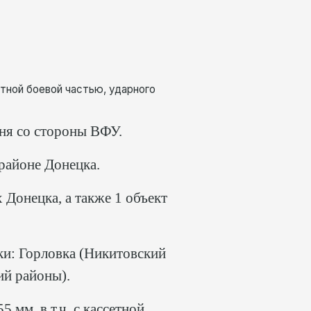
етной боевой частью, ударного
гня со стороны ВФУ.
районе Донецка.
Донецка, а также 1 объект
ки: Горловка (Никитовский
ий районы).
 мм, в т.ч. с кассетной