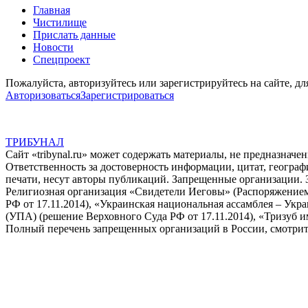
Главная
Чистилище
Прислать данные
Новости
Спецпроект
Пожалуйста, авторизуйтесь или зарегистрируйтесь на сайте, дл
Авторизоваться
Зарегистрироваться
ТРИБУНАЛ
Сайт «tribynal.ru» может содержать материалы, не предназначе
Ответственность за достоверность информации, цитат, географ
печати, несут авторы публикаций. Запрещенные организации. 
Религиозная организация «Свидетели Иеговы» (Распоряжением
РФ от 17.11.2014), «Украинская национальная ассамблея – Ук
(УПА) (решение Верховного Суда РФ от 17.11.2014), «Тризуб и
Полный перечень запрещенных организаций в России, смотрит