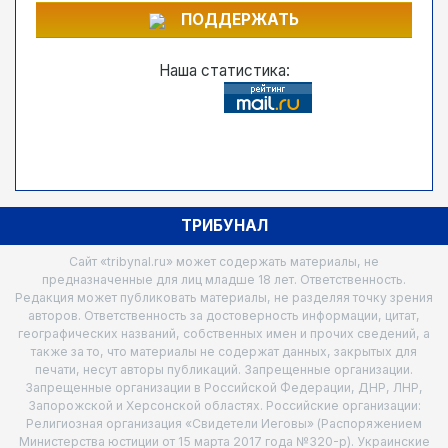
ПОДДЕРЖАТЬ
Наша статистика:
ТРИБУНАЛ
Сайт «tribynal.ru» может содержать материалы, не
предназначенные для лиц младше 18 лет. Ответственность.
Редакция может публиковать материалы, не разделяя точку зрения
авторов. Ответственность за достоверность информации, цитат,
географических названий, собственных имен и прочих сведений, а
также за то, что материалы не содержат данных, закрытых для
печати, несут авторы публикаций. Запрещенные организации.
Запрещенные организации в Российской Федерации, ДНР, ЛНР,
Запорожской и Херсонской областях. Российские организации:
Религиозная организация «Свидетели Иеговы» (Распоряжением
Министерства юстиции от 15 марта 2017 года №320-р). Украинские