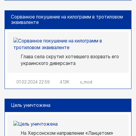
Сорванное покушение на килограмм в тротиловом
эквиваленте
Глава села скрутил хотевшего взорвать его
украинского диверсанта
01.02.2024
22:59
4.13K
v_mod
Цель уничтожена
На Херсонском направлении «Ланцетом»